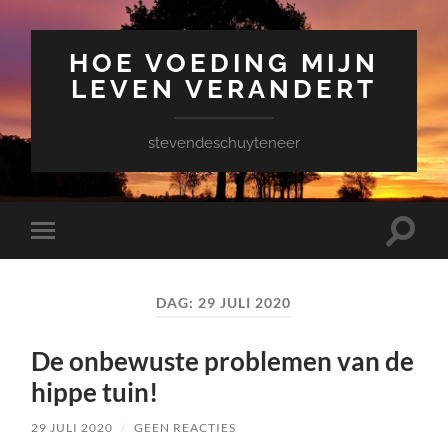
HOE VOEDING MIJN
LEVEN VERANDERT
stevendeschuyteneer
Toggle
Toggle
zoekve
mobiel
menu
DAG:
29 JULI 2020
De onbewuste problemen van de
hippe tuin!
29 JULI 2020
/
GEEN REACTIES