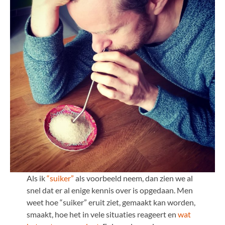
Als ik
“suiker”
als voorbeeld neem, dan zien we al
snel dat er al enige kennis over is opgedaan. Men
weet hoe “suiker” eruit ziet, gemaakt kan worden,
smaakt, hoe het in vele situaties reageert en
wat