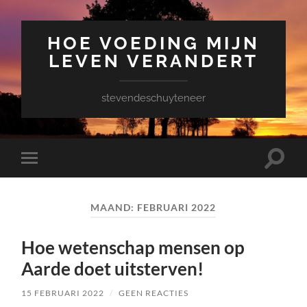
HOE VOEDING MIJN
LEVEN VERANDERT
stevendeschuyteneer
Toggle
Toggle
zoekve
mobiel
menu
MAAND:
FEBRUARI 2022
Hoe wetenschap mensen op
Aarde doet uitsterven!
15 FEBRUARI 2022
/
GEEN REACTIES