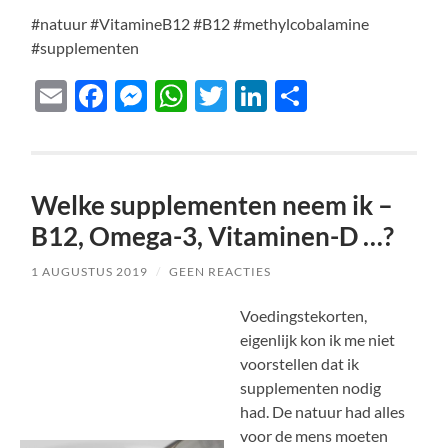
#natuur #VitamineB12 #B12 #methylcobalamine
#supplementen
Email
Facebook
Messenger
WhatsApp
Twitter
LinkedIn
Delen
Welke supplementen neem ik –
B12, Omega-3, Vitaminen-D …?
1 AUGUSTUS 2019
/
GEEN REACTIES
Voedingstekorten,
eigenlijk kon ik me niet
voorstellen dat ik
supplementen nodig
had. De natuur had alles
voor de mens moeten