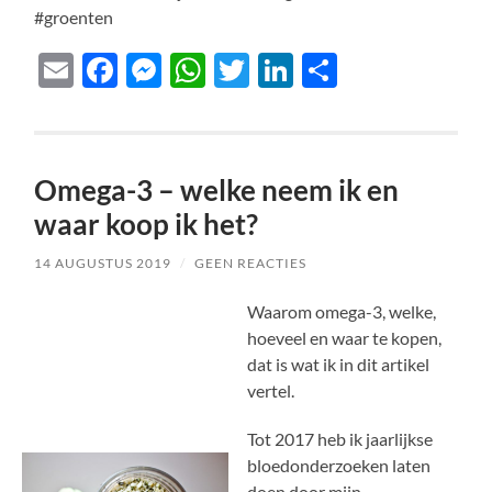
#groenten
Email
Facebook
Messenger
WhatsApp
Twitter
LinkedIn
Delen
Omega-3 – welke neem ik en
waar koop ik het?
14 AUGUSTUS 2019
/
GEEN REACTIES
Waarom omega-3, welke,
hoeveel en waar te kopen,
dat is wat ik in dit artikel
vertel.
Tot 2017 heb ik jaarlijkse
bloedonderzoeken laten
doen door mijn