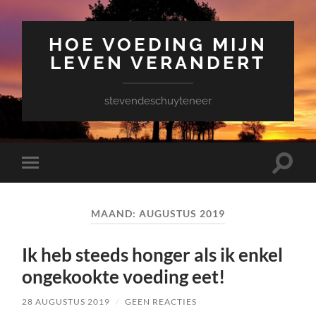
HOE VOEDING MIJN
LEVEN VERANDERT
stevendeschuyteneer
Toggle
Toggle
zoekve
mobiel
menu
MAAND:
AUGUSTUS 2019
Ik heb steeds honger als ik enkel
ongekookte voeding eet!
28 AUGUSTUS 2019
/
GEEN REACTIES