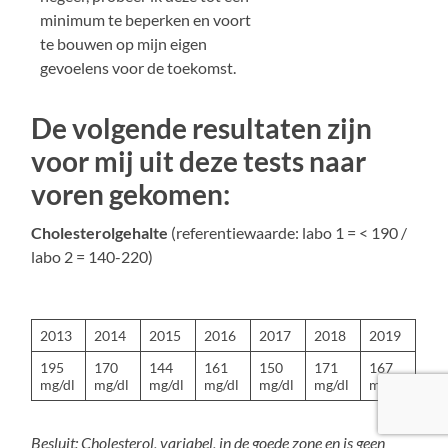
minimum te beperken en voort
te bouwen op mijn eigen
gevoelens voor de toekomst.
De volgende resultaten zijn
voor mij uit deze tests naar
voren gekomen:
Cholesterolgehalte
(referentiewaarde: labo 1 = < 190 /
labo 2 = 140-220)
2013
2014
2015
2016
2017
2018
2019
195
170
144
161
150
171
167
mg/dl
mg/dl
mg/dl
mg/dl
mg/dl
mg/dl
mg/dl
Besluit: Cholesterol, variabel, in de goede zone en is geen