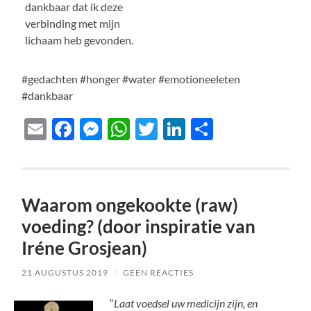
dankbaar dat ik deze
verbinding met mijn
lichaam heb gevonden.
#gedachten #honger #water #emotioneeleten
#dankbaar
Email
Facebook
Messenger
WhatsApp
Twitter
LinkedIn
Delen
Waarom ongekookte (raw)
voeding? (door inspiratie van
Iréne Grosjean)
21 AUGUSTUS 2019
/
GEEN REACTIES
“
Laat voedsel uw medicijn zijn, en