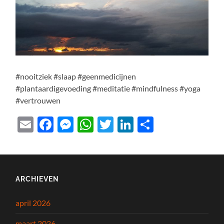
#nooitziek #slaap #geenmedicijnen
#plantaardigevoeding #meditatie #mindfulness #yoga
#vertrouwen
Email
Facebook
Messenger
WhatsApp
Twitter
LinkedIn
Delen
ARCHIEVEN
april 2026
maart 2026