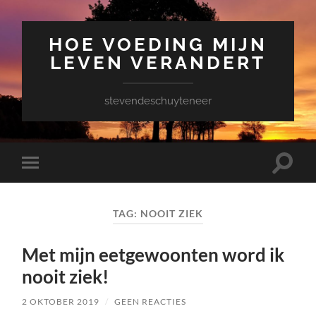
HOE VOEDING MIJN
LEVEN VERANDERT
stevendeschuyteneer
Toggle
Toggle
zoekve
mobiel
menu
TAG:
NOOIT ZIEK
Met mijn eetgewoonten word ik
nooit ziek!
2 OKTOBER 2019
/
GEEN REACTIES