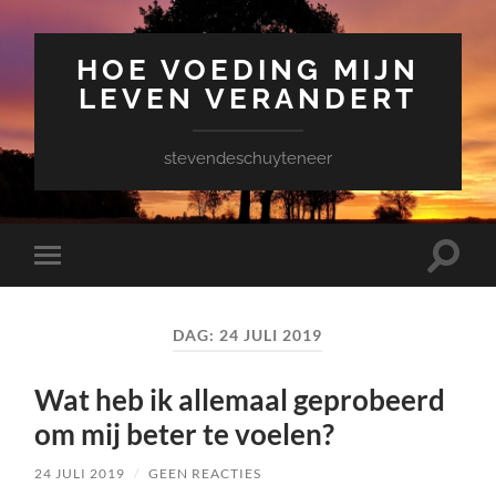
HOE VOEDING MIJN
LEVEN VERANDERT
stevendeschuyteneer
Toggle
Toggle
zoekve
mobiel
menu
DAG:
24 JULI 2019
Wat heb ik allemaal geprobeerd
om mij beter te voelen?
24 JULI 2019
/
GEEN REACTIES