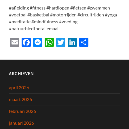
#afleiding #fitness #hardlopen #fietsen #zwemmen
#voetbal #basketbal #motorrijden #circuitrijden #yoga
#meditatie #mindfulness #voeding
#natuurbiedthetallemaal
Email
Facebook
Messenger
WhatsApp
Twitter
LinkedIn
Delen
ARCHIEVEN
april 2026
maart 2026
februari 2026
januari 2026