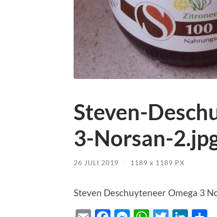
Steven-Desch
3-Norsan-2.jp
26 JULI 2019
/
1189
x
1189 PX
Steven Deschuyteneer Omega 3 No
Email
Facebook
Messenger
WhatsAp
Twitte
Lin
D