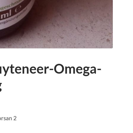
uyteneer-Omega-
g
rsan 2
p
r
kedIn
elen