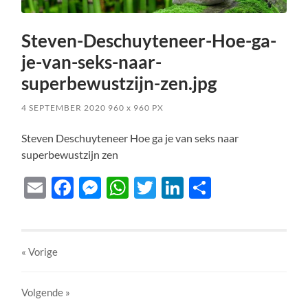
Steven-Deschuyteneer-Hoe-ga-
je-van-seks-naar-
superbewustzijn-zen.jpg
4 SEPTEMBER 2020
960
x
960 PX
Steven Deschuyteneer Hoe ga je van seks naar
superbewustzijn zen
Email
Facebook
Messenger
WhatsApp
Twitter
LinkedIn
Delen
« Vorige
Volgende
»