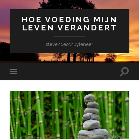
HOE VOEDING MIJN
LEVEN VERANDERT
stevendeschuyteneer
Toggle
Toggle
zoekve
mobiel
menu