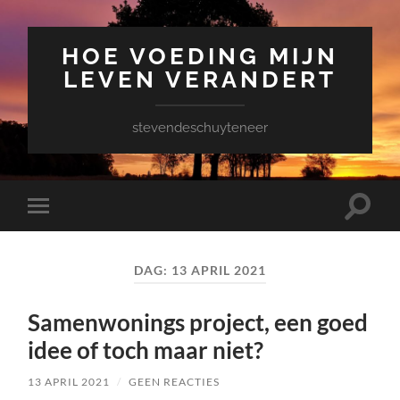
HOE VOEDING MIJN
LEVEN VERANDERT
stevendeschuyteneer
Toggle
Toggle
zoekve
mobiel
menu
DAG:
13 APRIL 2021
Samenwonings project, een goed
idee of toch maar niet?
13 APRIL 2021
/
GEEN REACTIES