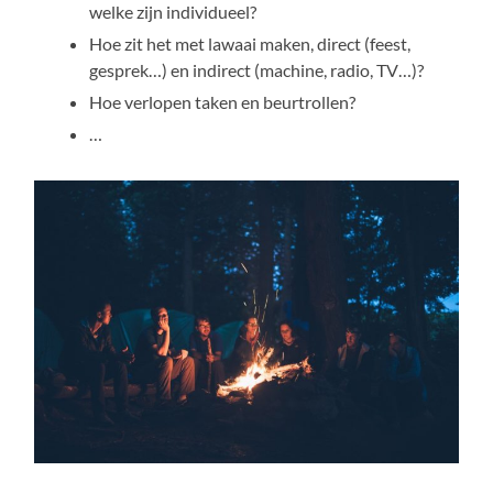
welke zijn individueel?
Hoe zit het met lawaai maken, direct (feest,
gesprek…) en indirect (machine, radio, TV…)?
Hoe verlopen taken en beurtrollen?
…