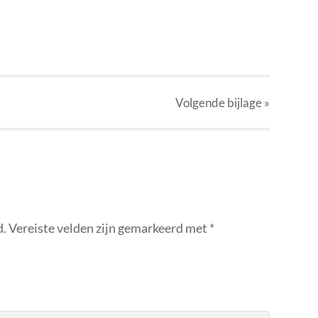
p
r
kedIn
elen
Volgende
bijlage
»
d.
Vereiste velden zijn gemarkeerd met
*