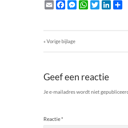
Email
Facebook
Messenger
WhatsAp
Twitte
Lin
D
« Vorige
bijlage
Geef een reactie
Je e-mailadres wordt niet gepubliceer
Reactie
*