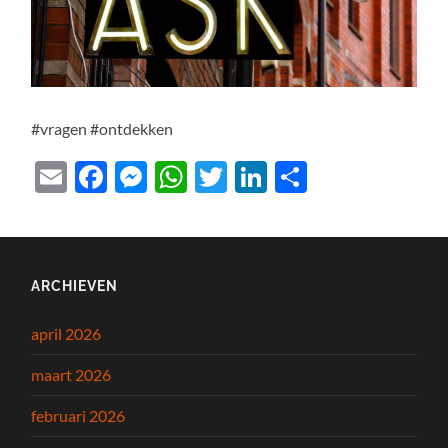
#vragen #ontdekken
Email
Facebook
Messenger
WhatsApp
Twitter
LinkedIn
Delen
ARCHIEVEN
april 2026
maart 2026
februari 2026