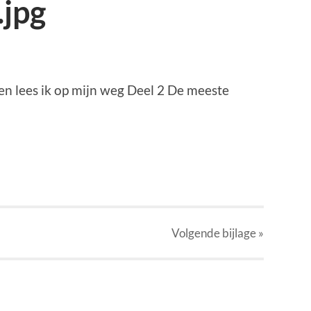
.jpg
 lees ik op mijn weg Deel 2 De meeste
p
r
kedIn
elen
Volgende
bijlage
»