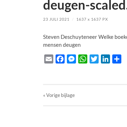
deugen-scaled
23 JULI 2021
/
1637
x
1637 PX
Steven Deschuyteneer Welke boeken
mensen deugen
Email
Facebook
Messenger
WhatsAp
Twitte
Lin
D
« Vorige
bijlage