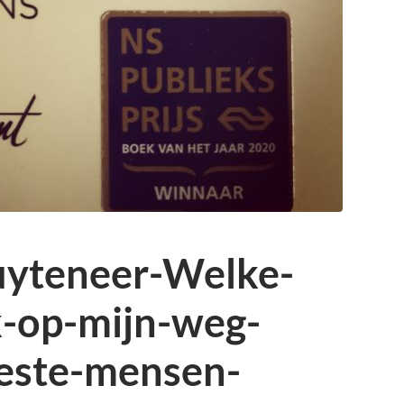
uyteneer-Welke-
k-op-mijn-weg-
este-mensen-