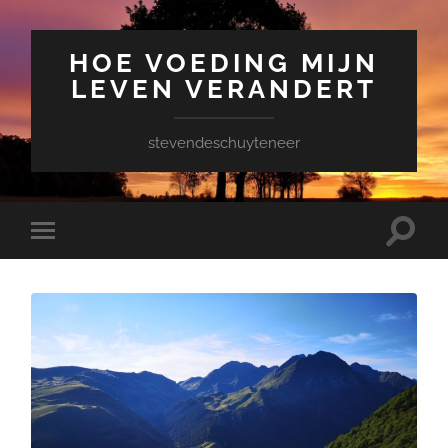
HOE VOEDING MIJN
LEVEN VERANDERT
stevendeschuyteneer
Toggle
Toggle
zoekve
mobiel
menu