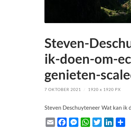
Steven-Desch
ik-doen-om-ech
genieten-scale
7 OKTOBER 2021
/
1920
x
1920 PX
Steven Deschuyteneer Wat kan ik d
Email
Facebook
Messenger
WhatsAp
Twitte
Lin
D