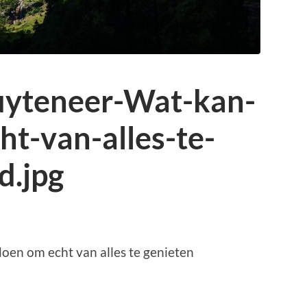
uyteneer-Wat-kan-
t-van-alles-te-
d.jpg
oen om echt van alles te genieten
p
r
kedIn
elen