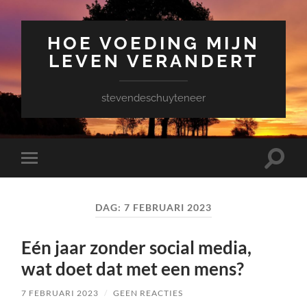
HOE VOEDING MIJN
LEVEN VERANDERT
stevendeschuyteneer
Toggle
Toggle
zoekve
mobiel
menu
DAG:
7 FEBRUARI 2023
Eén jaar zonder social media,
wat doet dat met een mens?
7 FEBRUARI 2023
/
GEEN REACTIES