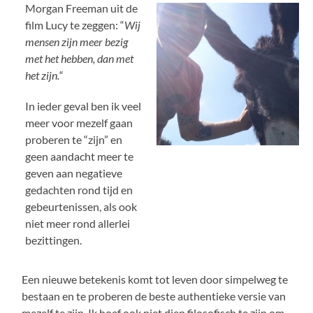
Morgan Freeman uit de
film Lucy te zeggen: “
Wij
mensen zijn meer bezig
met het hebben, dan met
het zijn.
“
In ieder geval ben ik veel
meer voor mezelf gaan
proberen te “zijn” en
geen aandacht meer te
geven aan negatieve
gedachten rond tijd en
gebeurtenissen, als ook
niet meer rond allerlei
bezittingen.
Een nieuwe betekenis komt tot leven door simpelweg te
bestaan en te proberen de beste authentieke versie van
mezelf te zijn. Ik hoef ook niet diep filosofisch te zijn om