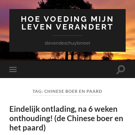
HOE VOEDING MIJN
LEVEN VERANDERT
stevendeschuyteneer
Toggle
Toggle
zoekve
mobiel
menu
TAG:
CHINESE BOER EN PAARD
Eindelijk ontlading, na 6 weken
onthouding! (de Chinese boer en
het paard)