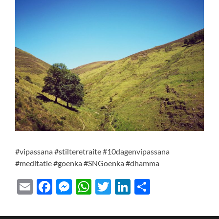
#vipassana #stilteretraite #10dagenvipassana
#meditatie #goenka #SNGoenka #dhamma
Email
Facebook
Messenger
WhatsApp
Twitter
LinkedIn
Delen