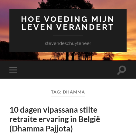
HOE VOEDING MIJN
LEVEN VERANDERT
stevendeschuyteneer
Toggle
Toggle
zoekve
mobiel
menu
TAG:
DHAMMA
10 dagen vipassana stilte
retraite ervaring in België
(Dhamma Pajjota)