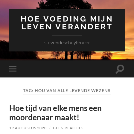
HOE VOEDING MIJN
LEVEN VERANDERT
stevendeschuyteneer
Toggle
Toggle
zoekve
mobiel
menu
TAG:
HOU VAN ALLE LEVENDE WEZENS
Hoe tijd van elke mens een
moordenaar maakt!
19 AUGUSTUS 2020
/
GEEN REACTIES