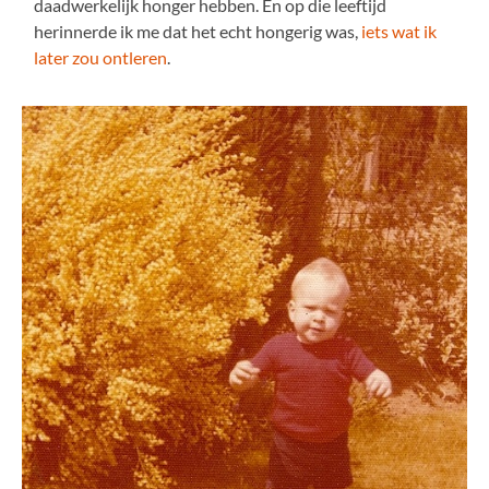
daadwerkelijk honger hebben. En op die leeftijd
herinnerde ik me dat het echt hongerig was,
iets wat ik
later zou ontleren
.