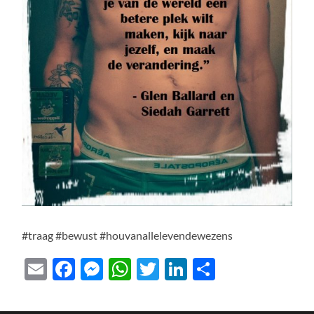
#traag #bewust #houvanallelevendewezens
Email
Facebook
Messenger
WhatsApp
Twitter
LinkedIn
Delen