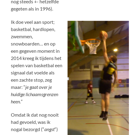
nog steeds +- hetzelfde
gegeten als in 1996).
Ik doe veel aan sport;
basketbal, hardlopen,
zwemmen,
snowboarden… en op
een gegeven moment in
2014 kreeg ik tijdens het
spelen van basketbal een
signaal dat voelde als
een zachte stop, zeg
maar: “
je gaat over je
huidige lichaamsgrenzen
heen.
”
Omdat ik dat nog nooit
had gevoeld, was ik
nogal bezorgd (“
angst
“)