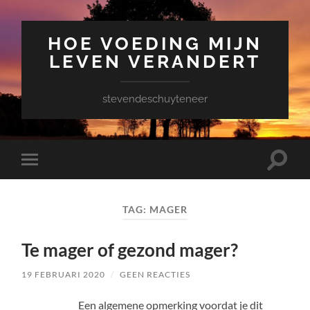
HOE VOEDING MIJN
LEVEN VERANDERT
stevendeschuyteneer
Toggle
Toggle
zoekve
mobiel
menu
TAG:
MAGER
Te mager of gezond mager?
19 FEBRUARI 2020
/
GEEN REACTIES
Een algemene opmerking voordat je dit