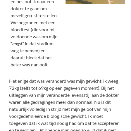
en besloot ik naar een
dokter te gaan om
mezelf gerust te stellen.
We begonnen met een
bloedtest (die voor mij
voldoende was om mijn
“
angst
” in dat stadium
weg te nemen) en
daaruit bleek dat het
beter was dan ooit.
Het enige dat was veranderd was mijn gewicht, ik weeg
72kg (zelfs tot 69kg op een gegeven moment). Bij het
uitleggen van mijn veranderde levensstijl aan de dokter
waren alle gedragingen meer dan normaal. Nu is dit
natuurlijk volledig in strijd met mijn geloof van mijn
voorgedefinieerde biologische gewicht. Ik moet
toegeven dat ik wat tijd nodig had om dat te accepteren
en te geloven. Dit opende mijn ogen zo wijd dat ik met