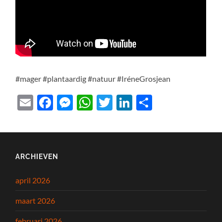
#mager #plantaardig #natuur #IréneGrosjean
Email
Facebook
Messenger
WhatsApp
Twitter
LinkedIn
Delen
ARCHIEVEN
april 2026
maart 2026
februari 2026