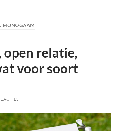
:
MONOGAAM
open relatie,
t voor soort
REACTIES