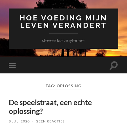
HOE VOEDING MIJN
LEVEN VERANDERT
stevendeschuyteneer
Toggle
Toggle
zoekve
mobiel
menu
TAG:
OPLOSSING
De speelstraat, een echte
oplossing?
8 JULI 2020
/
GEEN REACTIES