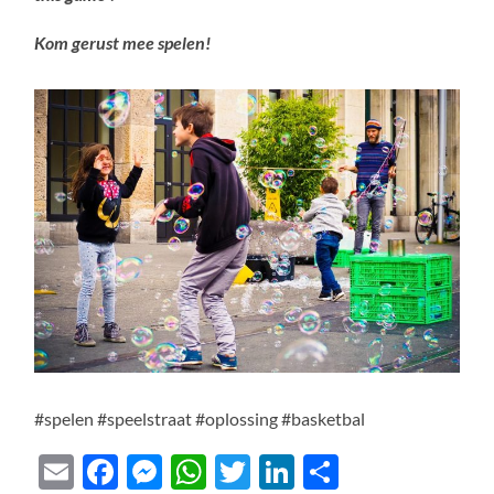
Kom gerust mee spelen!
#spelen #speelstraat #oplossing #basketbal
Email
Facebook
Messenger
WhatsApp
Twitter
LinkedIn
Delen