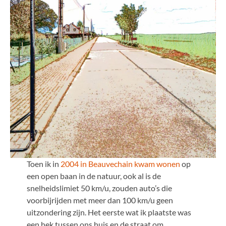
Toen ik in
2004 in Beauvechain kwam wonen
op
een open baan in de natuur, ook al is de
snelheidslimiet 50 km/u, zouden auto’s die
voorbijrijden met meer dan 100 km/u geen
uitzondering zijn. Het eerste wat ik plaatste was
een hek tussen ons huis en de straat om