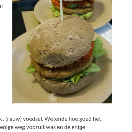
at
k
ookt (rauw) voedsel. Wetende hoe goed het
de enige weg vooruit was en de enige