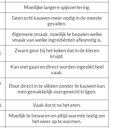
Moeilijke langere spijsvertering.
Geen echt kauwen meer nodig in de meeste
gevallen.
Algemene smaak, moeilijk te bepalen welke
smaak van welke ingrediënten afkomstig is.
Zware geur bij het koken dat in de kleren
.
kruipt.
Kan snel gaan en direct worden ingeslikt heel
vaak.
n
Door direct in te slikken zonder te kauwen kan
men gemakkelijk overgewicht krijgen.
t.
Vaak dorst na het eten.
Moeilijk te bewaren en altijd warmte nodig om
het weer op te warmen.