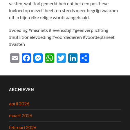
vasten, wat ik al gemerkt heb dat het een positieve
invloed op mezelf heeft en steeds meer begrijp waarom
dit in bijna elke religie wordt aangehaald.
#voeding #misniets #levensstijl #geenverplichting
#nutritionelevoeding #voordedieren #voordeplaneet
#vasten
Email
Facebook
Messenger
WhatsApp
Twitter
LinkedIn
Delen
ARCHIEVEN
april 2026
maart 2026
februari 2026