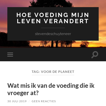
HOE VOEDING MIJN
LEVEN VERANDERT
stevendeschuyteneer
Toggle
Toggle
zoekve
mobiel
menu
TAG:
VOOR DE PLANEET
Wat mis ik van de voeding die ik
vroeger at?
30 JULI 2019
/
GEEN REACTIES