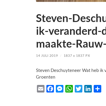
Steven-Desch
ik-veranderd-d
maakte-Rauw-
14 JULI 2019
/
1837
x
1837 PX
Steven Deschuyteneer Wat heb ik 
Groenten
Email
Facebook
Messenger
WhatsAp
Twitte
Lin
D