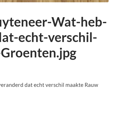
uyteneer-Wat-heb-
at-echt-verschil-
Groenten.jpg
veranderd dat echt verschil maakte Rauw
p
r
kedIn
elen