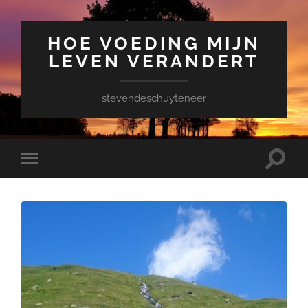
HOE VOEDING MIJN
LEVEN VERANDERT
stevendeschuyteneer
Toggle
Toggle
zoekve
mobiel
menu