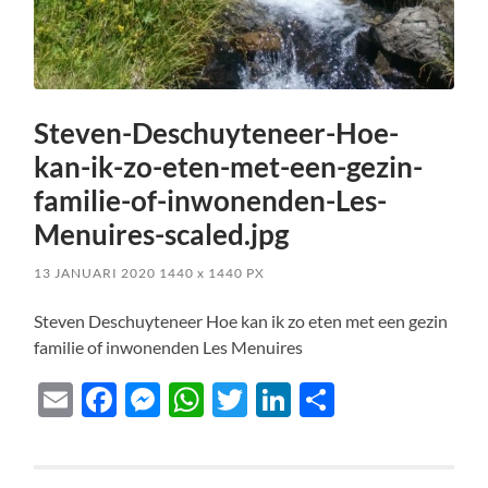
Steven-Deschuyteneer-Hoe-
kan-ik-zo-eten-met-een-gezin-
familie-of-inwonenden-Les-
Menuires-scaled.jpg
13 JANUARI 2020
1440
x
1440 PX
Steven Deschuyteneer Hoe kan ik zo eten met een gezin
familie of inwonenden Les Menuires
Email
Facebook
Messenger
WhatsApp
Twitter
LinkedIn
Delen