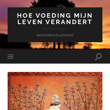
HOE VOEDING MIJN
LEVEN VERANDERT
stevendeschuyteneer
Toggle
Toggle
zoekve
mobiel
menu