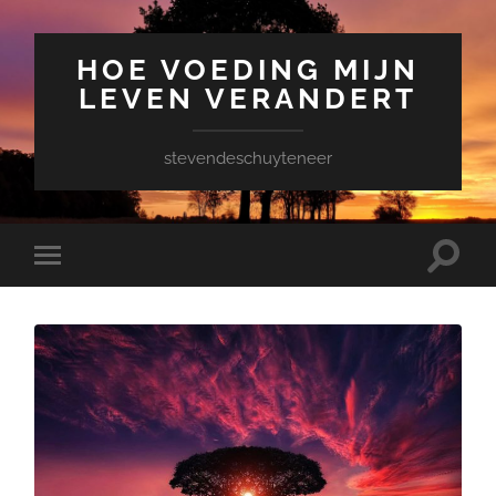
HOE VOEDING MIJN
LEVEN VERANDERT
stevendeschuyteneer
Toggle
Toggle
zoekve
mobiel
menu