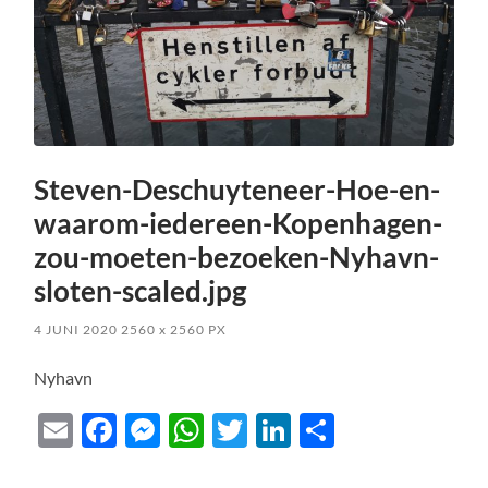
Steven-Deschuyteneer-Hoe-en-
waarom-iedereen-Kopenhagen-
zou-moeten-bezoeken-Nyhavn-
sloten-scaled.jpg
4 JUNI 2020
2560
x
2560 PX
Nyhavn
Email
Facebook
Messenger
WhatsApp
Twitter
LinkedIn
Delen