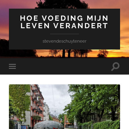
HOE VOEDING MIJN
LEVEN VERANDERT
stevendeschuyteneer
Toggle
Toggle
zoekve
mobiel
menu