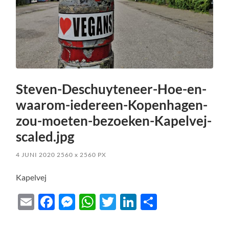
Steven-Deschuyteneer-Hoe-en-
waarom-iedereen-Kopenhagen-
zou-moeten-bezoeken-Kapelvej-
scaled.jpg
4 JUNI 2020
2560
x
2560 PX
Kapelvej
Email
Facebook
Messenger
WhatsApp
Twitter
LinkedIn
Delen