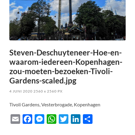
Steven-Deschuyteneer-Hoe-en-
waarom-iedereen-Kopenhagen-
zou-moeten-bezoeken-Tivoli-
Gardens-scaled.jpg
4 JUNI 2020
2560
x
2560 PX
Tivoli Gardens, Vesterbrogade, Kopenhagen
Email
Facebook
Messenger
WhatsApp
Twitter
LinkedIn
Delen