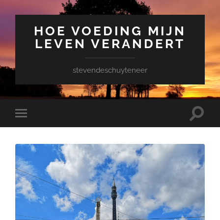
HOE VOEDING MIJN
LEVEN VERANDERT
stevendeschuyteneer
Toggle
Toggle
zoekve
mobiel
menu