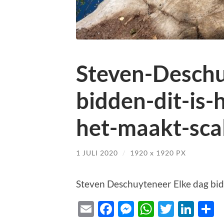
Steven-Deschu
bidden-dit-is-
het-maakt-sca
1 JULI 2020
/
1920
x
1920 PX
Steven Deschuyteneer Elke dag bidde
Email
Facebook
Messenger
WhatsAp
Twitte
Lin
D