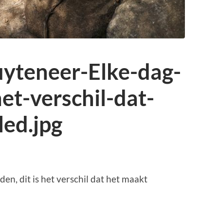
yteneer-Elke-dag-
het-verschil-dat-
led.jpg
n, dit is het verschil dat het maakt
p
r
kedIn
elen