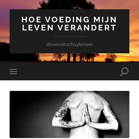
HOE VOEDING MIJN
LEVEN VERANDERT
stevendeschuyteneer
Toggle
Toggle
zoekve
mobiel
menu