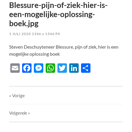
Blessure-pijn-of-ziek-hier-is-
een-mogelijke-oplossing-
boek.jpg
1 JULI 2020
1346
x
1346 PX
Steven Deschuyteneer Blessure, pijn of ziek, hier is een
mogelijke oplossing boek
Email
Facebook
Messenger
WhatsApp
Twitter
LinkedIn
Delen
« Vorige
Volgende
»