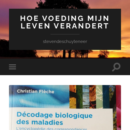
HOE VOEDING MIJN
LEVEN VERANDERT
stevendeschuyteneer
Toggle
Toggle
zoekve
mobiel
menu