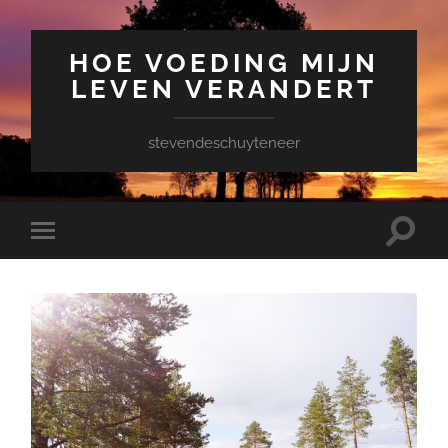
HOE VOEDING MIJN
LEVEN VERANDERT
stevendeschuyteneer
Toggle
Toggle
zoekve
mobiel
menu