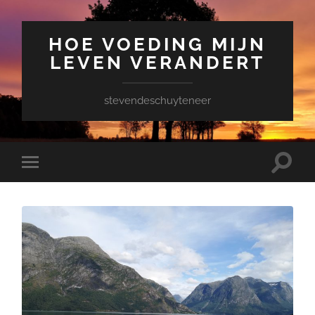
HOE VOEDING MIJN
LEVEN VERANDERT
stevendeschuyteneer
Toggle
Toggle
zoekve
mobiel
menu