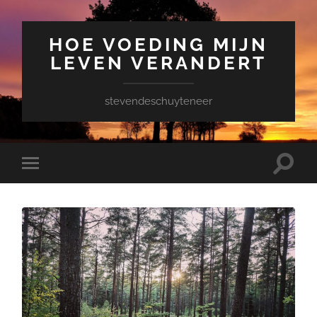
HOE VOEDING MIJN
LEVEN VERANDERT
stevendeschuyteneer
Toggle
Toggle
zoekve
mobiel
menu