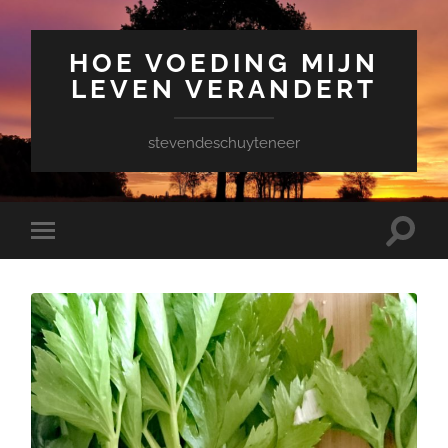
HOE VOEDING MIJN
LEVEN VERANDERT
stevendeschuyteneer
Toggle
Toggle
zoekve
mobiel
menu