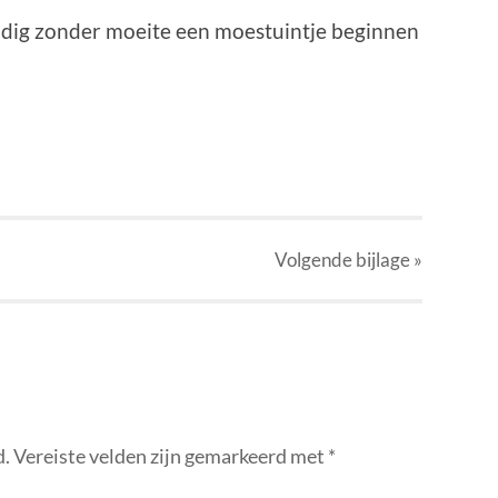
ig zonder moeite een moestuintje beginnen
p
r
kedIn
elen
Volgende
bijlage
»
d.
Vereiste velden zijn gemarkeerd met
*