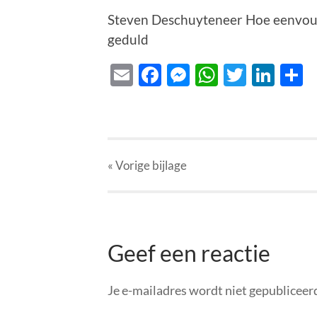
Steven Deschuyteneer Hoe eenvoud
geduld
Email
Facebook
Messenger
WhatsAp
Twitte
Lin
D
« Vorige
bijlage
Geef een reactie
Je e-mailadres wordt niet gepubliceer