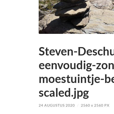
Steven-Desch
eenvoudig-zon
moestuintje-b
scaled.jpg
24 AUGUSTUS 2020
/
2560
x
2560 PX