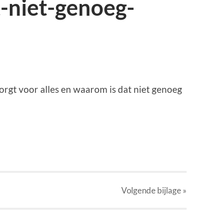
-niet-genoeg-
rgt voor alles en waarom is dat niet genoeg
p
r
kedIn
elen
Volgende
bijlage
»