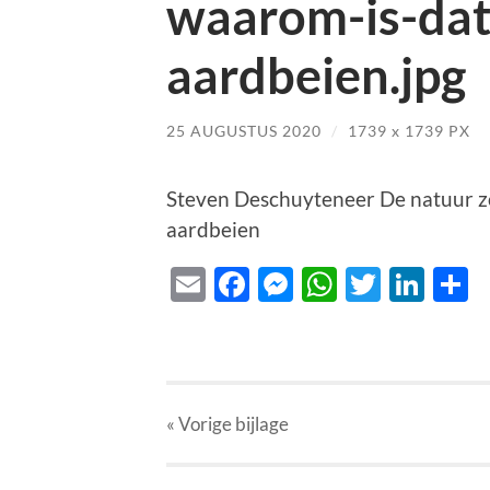
waarom-is-dat
aardbeien.jpg
25 AUGUSTUS 2020
/
1739
x
1739 PX
Steven Deschuyteneer De natuur zo
aardbeien
Email
Facebook
Messenger
WhatsAp
Twitte
Lin
D
« Vorige
bijlage