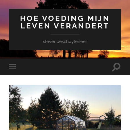
HOE VOEDING MIJN
LEVEN VERANDERT
stevendeschuyteneer
Toggle
Toggle
zoekve
mobiel
menu