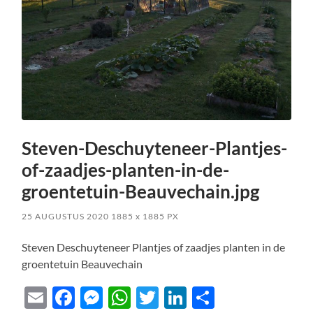
Steven-Deschuyteneer-Plantjes-
of-zaadjes-planten-in-de-
groentetuin-Beauvechain.jpg
25 AUGUSTUS 2020
1885
x
1885 PX
Steven Deschuyteneer Plantjes of zaadjes planten in de
groentetuin Beauvechain
Email
Facebook
Messenger
WhatsApp
Twitter
LinkedIn
Delen