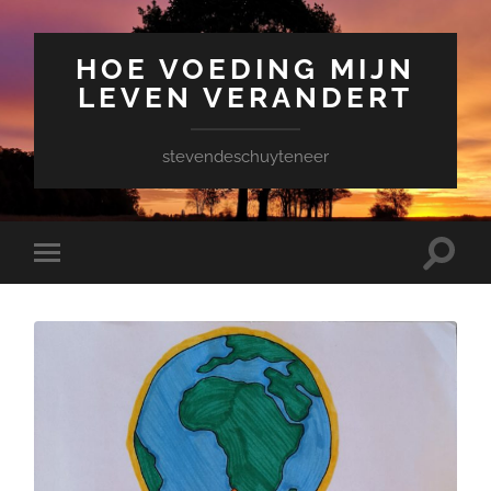
HOE VOEDING MIJN
LEVEN VERANDERT
stevendeschuyteneer
Toggle
Toggle
zoekve
mobiel
menu