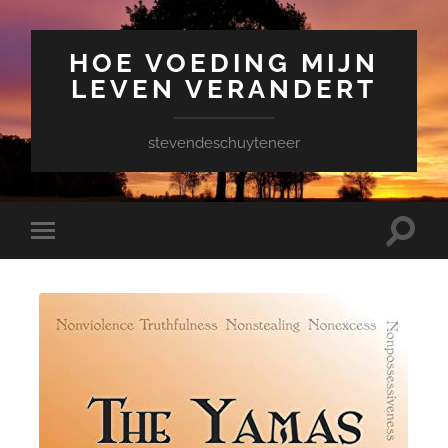
HOE VOEDING MIJN
LEVEN VERANDERT
stevendeschuyteneer
Toggle
Toggle
zoekve
mobiel
menu