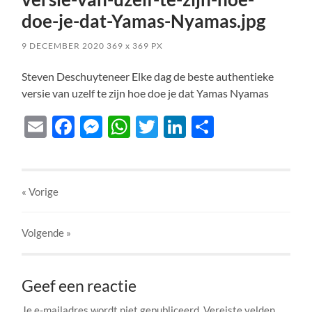
doe-je-dat-Yamas-Nyamas.jpg
9 DECEMBER 2020
369
x
369 PX
Steven Deschuyteneer Elke dag de beste authentieke
versie van uzelf te zijn hoe doe je dat Yamas Nyamas
Email
Facebook
Messenger
WhatsApp
Twitter
LinkedIn
Delen
« Vorige
Volgende
»
Geef een reactie
Je e-mailadres wordt niet gepubliceerd.
Vereiste velden