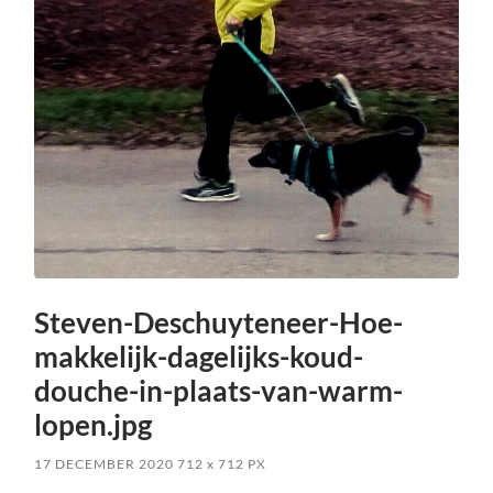
Steven-Deschuyteneer-Hoe-
makkelijk-dagelijks-koud-
douche-in-plaats-van-warm-
lopen.jpg
17 DECEMBER 2020
712
x
712 PX