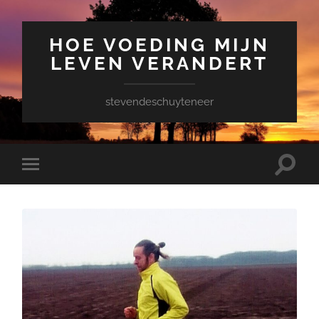
HOE VOEDING MIJN
LEVEN VERANDERT
stevendeschuyteneer
Toggle
Toggle
zoekve
mobiel
menu