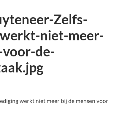
yteneer-Zelfs-
werkt-niet-meer-
-voor-de-
aak.jpg
diging werkt niet meer bij de mensen voor
p
r
kedIn
elen