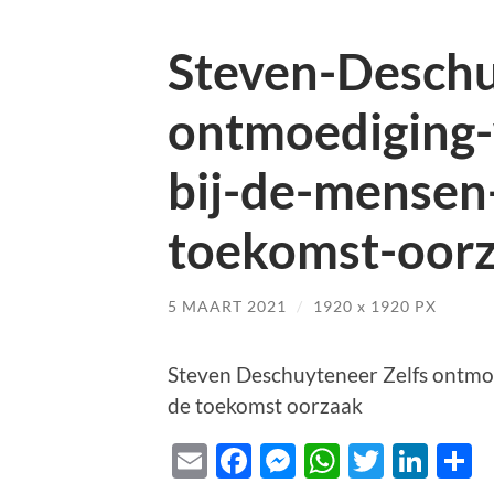
Steven-Deschu
ontmoediging-
bij-de-mensen
toekomst-oorz
5 MAART 2021
/
1920
x
1920 PX
Steven Deschuyteneer Zelfs ontmoe
de toekomst oorzaak
Email
Facebook
Messenger
WhatsAp
Twitte
Lin
D