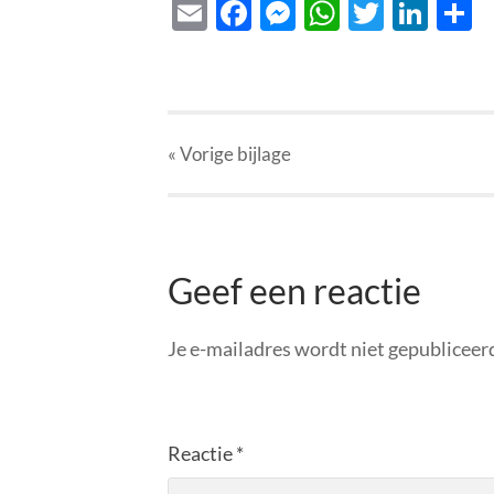
Email
Facebook
Messenger
WhatsAp
Twitte
Lin
D
« Vorige
bijlage
Geef een reactie
Je e-mailadres wordt niet gepubliceer
Reactie
*