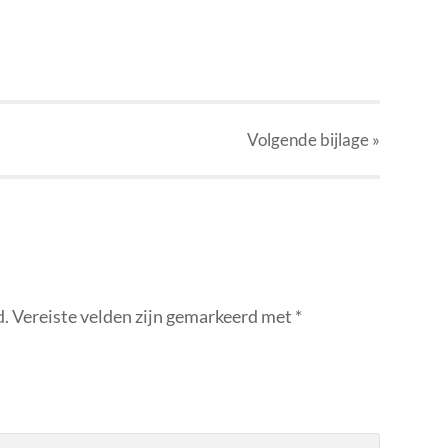
p
r
kedIn
elen
Volgende
bijlage
»
d.
Vereiste velden zijn gemarkeerd met
*