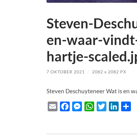
Steven-Deschu
en-waar-vindt
hartje-scaled.j
7 OKTOBER 2021
/
2082
x
2082 PX
Steven Deschuyteneer Wat is en wa
Email
Facebook
Messenger
WhatsAp
Twitte
Lin
D