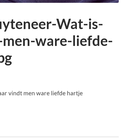
yteneer-Wat-is-
-men-ware-liefde-
pg
ar vindt men ware liefde hartje
p
r
kedIn
elen