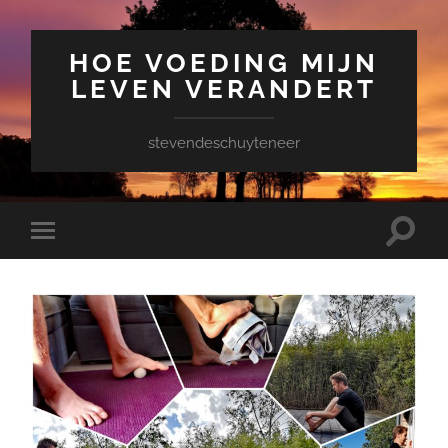
HOE VOEDING MIJN
LEVEN VERANDERT
stevendeschuyteneer
Toggle
Toggle
zoekve
mobiel
menu