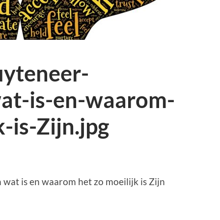
yteneer-
at-is-en-waarom-
-is-Zijn.jpg
at is en waarom het zo moeilijk is Zijn
p
r
kedIn
elen