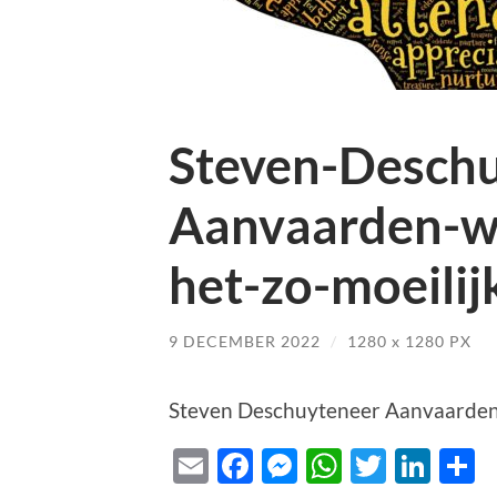
Steven-Deschu
Aanvaarden-w
het-zo-moeilijk
9 DECEMBER 2022
/
1280
x
1280 PX
Steven Deschuyteneer Aanvaarden w
Email
Facebook
Messenger
WhatsAp
Twitte
Lin
D