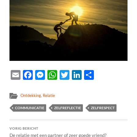
Email
Facebook
Messenger
WhatsApp
Twitter
LinkedIn
Delen
Ontdekking
,
Relatie
COMMUNICATIE
ZELFREFLECTIE
ZELFRESPECT
VORIG BERICHT
De relatie met een partner of zeer goede vriend?