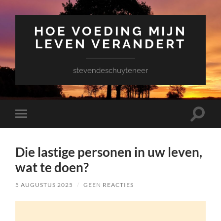
HOE VOEDING MIJN
LEVEN VERANDERT
stevendeschuyteneer
Toggle
Toggle
zoekve
mobiel
menu
Die lastige personen in uw leven,
wat te doen?
5 AUGUSTUS 2025
/
GEEN REACTIES