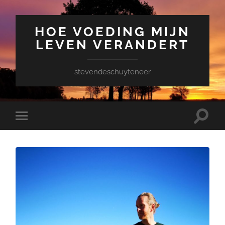
HOE VOEDING MIJN
LEVEN VERANDERT
stevendeschuyteneer
Toggle
Toggle
zoekve
mobiel
menu