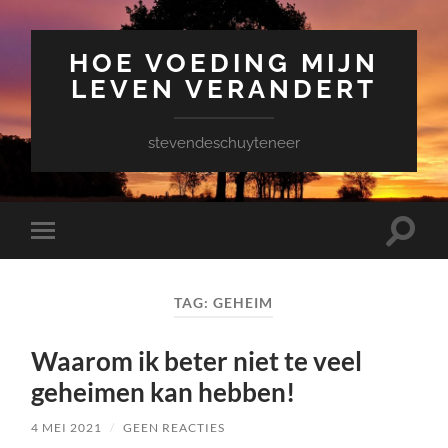
HOE VOEDING MIJN
LEVEN VERANDERT
stevendeschuyteneer
Toggle
Toggle
zoekve
mobiel
menu
TAG:
GEHEIM
Waarom ik beter niet te veel
geheimen kan hebben!
4 MEI 2021
/
GEEN REACTIES